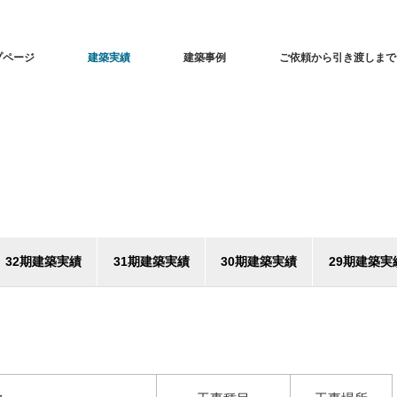
プページ
建築実績
建築事例
ご依頼から引き渡しまで
32期建築実績
31期建築実績
30期建築実績
29期建築実
（H29年）
（H28年）
（H27年）
（H26年）