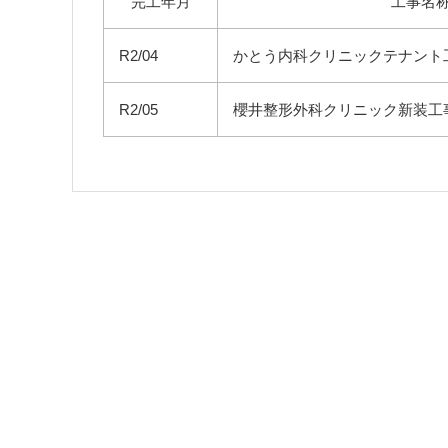
完工年月
工事名
R2/04
かとう内科クリニックテナント
R2/05
櫻井整形外科クリニック新装工